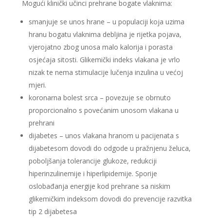
Mogući klinički učinci prehrane bogate vlaknima:
smanjuje se unos hrane – u populaciji koja uzima
hranu bogatu vlaknima debljina je rijetka pojava,
vjerojatno zbog unosa malo kalorija i porasta
osjećaja sitosti. Glikemički indeks vlakana je vrlo
nizak te nema stimulacije lučenja inzulina u većoj
mjeri.
koronarna bolest srca – povezuje se obrnuto
proporcionalno s povećanim unosom vlakana u
prehrani
dijabetes – unos vlakana hranom u pacijenata s
dijabetesom dovodi do odgode u pražnjenu želuca,
poboljšanja tolerancije glukoze, redukciji
hiperinzulinemije i hiperlipidemije. Sporije
oslobađanja energije kod prehrane sa niskim
glikemičkim indeksom dovodi do prevencije razvitka
tip 2 dijabetesa