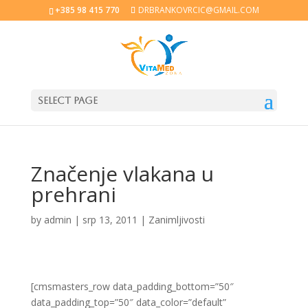
+385 98 415 770
DRBRANKOVRCIC@GMAIL.COM
Select Page
Značenje vlakana u
prehrani
by
admin
|
srp 13, 2011
|
Zanimljivosti
[cmsmasters_row data_padding_bottom=”50″
data_padding_top=”50″ data_color=”default”