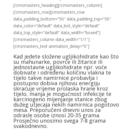
[/cmsmasters_heading][/cmsmasters_column]
[/cmsmasters_row][cmsmasters_row
data_padding_bottom=”50″ data_padding_top=”50″
data_color=”default” data_bot_style=”default”
data_top_style=”default” data_width=”boxed”]
[cmsmasters_column data_width=”1/1″]
[cmsmasters_text animation_delay=”0″]
Kad jedete složene ugljikohidrate kao što
su mahunarke, povrće ili žitarice ili
jednostavne ugljikohidrate npr. voće
dobivate i određenu količinu vlakna te
tijelo takve namirnice probavlja i
postupno dobiva njihovu energiju
skraćuje vrijeme prolaska hrane kroz
tijelo, manja je mogućnost infekcije te
karcinogeno mijenjanje stanice zbog
dužeg utjecaja nekih namirnica pogotovo
mesa. Preporučeni dnevni unos za
odrasle osobe iznosi 20-35 grama.
Prosječno unosimo svega 7-8 grama
svakodnevno.