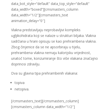
data_bot_style=”default” data_top_style=”default”
data_width=”boxed”][cmsmasters_column
data_width=”1/2″][cmsmasters_text
animation_delay=”0″]
Vlakna predstavljaju neprobavljivi kompleks
ugljikohidrata koji se nalaze u strukturi biljaka. Vlakna
sadržana u hrani opisuju se kao prehrambena vlakna.
Zbog činjenice da se ne apsorbiraju u tijelu,
prehrambena vlakna nemaju kalorijsku vrijednost,
unatoč tome, konzumiranje što više vlakana značajno
doprinosi zdravlju.
Dva su glavna tipa prehrambenih vlakana:
topiva
netopiva.
[/cmsmasters_text][/cmsmasters_column]
[cmsmasters_column data_width=”1/2″]