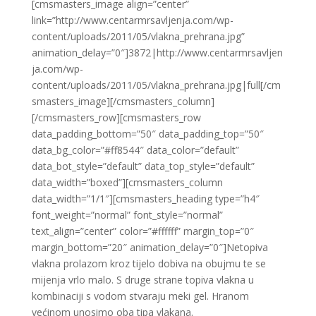
[cmsmasters_image align=”center”
link=”http://www.centarmrsavljenja.com/wp-
content/uploads/2011/05/vlakna_prehrana.jpg”
animation_delay=”0″]3872|http://www.centarmrsavljen
ja.com/wp-
content/uploads/2011/05/vlakna_prehrana.jpg|full[/cm
smasters_image][/cmsmasters_column]
[/cmsmasters_row][cmsmasters_row
data_padding_bottom=”50″ data_padding_top=”50″
data_bg_color=”#ff8544″ data_color=”default”
data_bot_style=”default” data_top_style=”default”
data_width=”boxed”][cmsmasters_column
data_width=”1/1″][cmsmasters_heading type=”h4″
font_weight=”normal” font_style=”normal”
text_align=”center” color=”#ffffff” margin_top=”0″
margin_bottom=”20″ animation_delay=”0″]Netopiva
vlakna prolazom kroz tijelo dobiva na obujmu te se
mijenja vrlo malo. S druge strane topiva vlakna u
kombinaciji s vodom stvaraju meki gel. Hranom
većinom unosimo oba tipa vlakana.