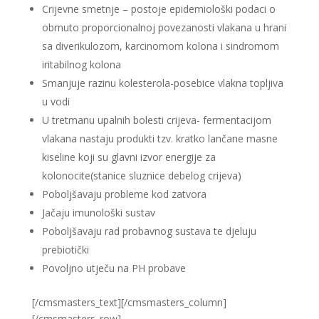
Crijevne smetnje – postoje epidemiološki podaci o
obrnuto proporcionalnoj povezanosti vlakana u hrani
sa diverikulozom, karcinomom kolona i sindromom
iritabilnog kolona
Smanjuje razinu kolesterola-posebice vlakna topljiva
u vodi
U tretmanu upalnih bolesti crijeva- fermentacijom
vlakana nastaju produkti tzv. kratko lančane masne
kiseline koji su glavni izvor energije za
kolonocite(stanice sluznice debelog crijeva)
Poboljšavaju probleme kod zatvora
Jačaju imunološki sustav
Poboljšavaju rad probavnog sustava te djeluju
prebiotički
Povoljno utječu na PH probave
[/cmsmasters_text][/cmsmasters_column]
[/cmsmasters_row]