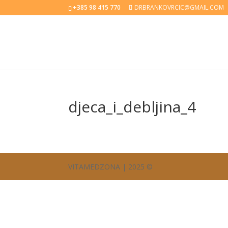
+385 98 415 770
DRBRANKOVRCIC@GMAIL.COM
djeca_i_debljina_4
VITAMEDZONA | 2025 ©