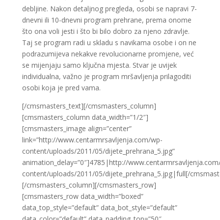
debljine. Nakon detaljnog pregleda, osobi se napravi 7-
dnevni ili 10-dnevni program prehrane, prema onome
što ona voli jesti i što bi bilo dobro za njeno zdravlje.
Taj se program radi u skladu s navikama osobe i on ne
podrazumijeva nekakve revolucionarne promjene, već
se mijenjaju samo ključna mjesta. Stvar je uvijek
individualna, važno je program mršavljenja prilagoditi
osobi koja je pred vama.
[/cmsmasters_text][/cmsmasters_column]
[cmsmasters_column data_width=”1/2″]
[cmsmasters_image align=”center”
link=”http://www.centarmrsavljenja.com/wp-
content/uploads/2011/05/dijete_prehrana_5.jpg”
animation_delay=”0″]4785|http://www.centarmrsavljenja.com
content/uploads/2011/05/dijete_prehrana_5.jpg|full[/cmsmas
[/cmsmasters_column][/cmsmasters_row]
[cmsmasters_row data_width=”boxed”
data_top_style=”default” data_bot_style=”default”
data_color=”default” data_padding_top=”50″