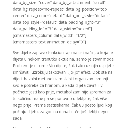
data_bg_size=”cover” data_bg_attachment=”scroll”
data_bg_repeat=”no-repeat” data_bg_position=”top
center” data_color=”default” data_bot_style=”default”
data_top_style=”default” data_padding_right=”3″
data_padding_left=”3″ data_width=”boxed”]
[cmsmasters_column data_width=”1/2″]
[cmsmasters_text animation_delay=”0″]
Sve dijete zapravo funkcioniraju na isti način, a koja je
dijeta u nekom trenutku aktualna, samo je stvar mode.
Problem je u tome što dijete, čak i ako uz njih uspijete
smršaviti, uzrokuju takozvani „jo-jo“ efekt. Dok ste na
dijeti, bazalni metabolizam slabi i organizam smanji
svoje potrebe za hranom, a kada dijeta završi i vi
počnete jesti kao prije, metabolizam nije spreman za
tu količinu hrane pa se ponovno udebljate, čak više
nego prije. Prema statistikama, čak 80 posto ljudi koji
počinju dijetu, za godinu dana bit će još deblji nego
sada.