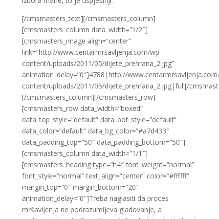
izbora hrane, to je uspješniji.
[/cmsmasters_text][/cmsmasters_column]
[cmsmasters_column data_width=”1/2″]
[cmsmasters_image align=”center”
link=”http://www.centarmrsavljenja.com/wp-
content/uploads/2011/05/dijete_prehrana_2.jpg”
animation_delay=”0″]4788|http://www.centarmrsavljenja.com
content/uploads/2011/05/dijete_prehrana_2.jpg|full[/cmsmas
[/cmsmasters_column][/cmsmasters_row]
[cmsmasters_row data_width=”boxed”
data_top_style=”default” data_bot_style=”default”
data_color=”default” data_bg_color=”#a7d433″
data_padding_top=”50″ data_padding_bottom=”50″]
[cmsmasters_column data_width=”1/1″]
[cmsmasters_heading type=”h4″ font_weight=”normal”
font_style=”normal” text_align=”center” color=”#ffffff”
margin_top=”0″ margin_bottom=”20″
animation_delay=”0″]Treba naglasiti da proces
mršavljenja ne podrazumijeva gladovanje, a