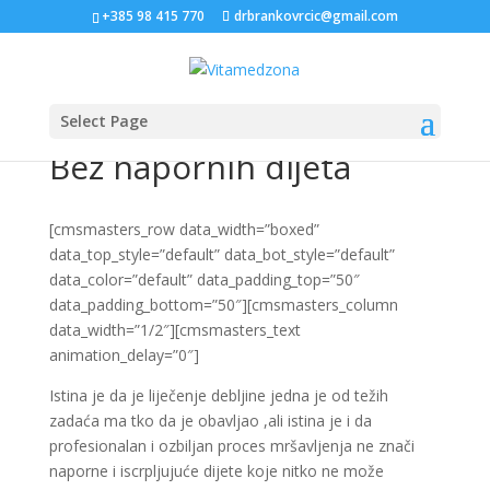
+385 98 415 770
drbrankovrcic@gmail.com
Select Page
Bez napornih dijeta
[cmsmasters_row data_width=”boxed”
data_top_style=”default” data_bot_style=”default”
data_color=”default” data_padding_top=”50″
data_padding_bottom=”50″][cmsmasters_column
data_width=”1/2″][cmsmasters_text
animation_delay=”0″]
Istina je da je liječenje debljine jedna je od težih
zadaća ma tko da je obavljao ,ali istina je i da
profesionalan i ozbiljan proces mršavljenja ne znači
naporne i iscrpljujuće dijete koje nitko ne može