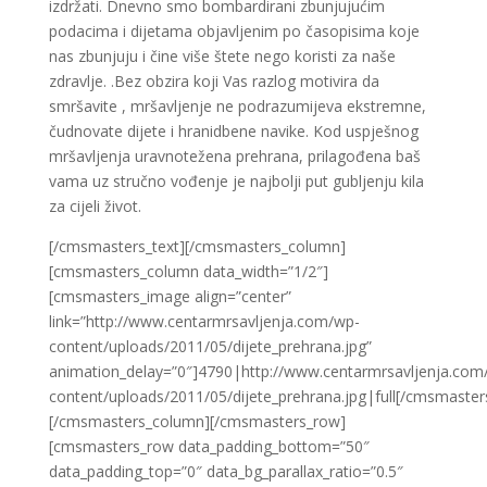
izdržati. Dnevno smo bombardirani zbunjujućim
podacima i dijetama objavljenim po časopisima koje
nas zbunjuju i čine više štete nego koristi za naše
zdravlje. .Bez obzira koji Vas razlog motivira da
smršavite , mršavljenje ne podrazumijeva ekstremne,
čudnovate dijete i hranidbene navike. Kod uspješnog
mršavljenja uravnotežena prehrana, prilagođena baš
vama uz stručno vođenje je najbolji put gubljenju kila
za cijeli život.
[/cmsmasters_text][/cmsmasters_column]
[cmsmasters_column data_width=”1/2″]
[cmsmasters_image align=”center”
link=”http://www.centarmrsavljenja.com/wp-
content/uploads/2011/05/dijete_prehrana.jpg”
animation_delay=”0″]4790|http://www.centarmrsavljenja.com
content/uploads/2011/05/dijete_prehrana.jpg|full[/cmsmaste
[/cmsmasters_column][/cmsmasters_row]
[cmsmasters_row data_padding_bottom=”50″
data_padding_top=”0″ data_bg_parallax_ratio=”0.5″