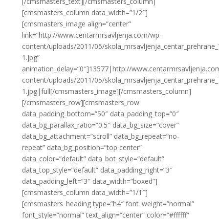
[/cmsmasters_text][/cmsmasters_column]
[cmsmasters_column data_width=”1/2″]
[cmsmasters_image align=”center”
link=”http://www.centarmrsavljenja.com/wp-
content/uploads/2011/05/skola_mrsavljenja_centar_prehrane_
1.jpg”
animation_delay=”0″]13577|http://www.centarmrsavljenja.co
content/uploads/2011/05/skola_mrsavljenja_centar_prehrane_
1.jpg|full[/cmsmasters_image][/cmsmasters_column]
[/cmsmasters_row][cmsmasters_row
data_padding_bottom=”50″ data_padding_top=”0″
data_bg_parallax_ratio=”0.5″ data_bg_size=”cover”
data_bg_attachment=”scroll” data_bg_repeat=”no-
repeat” data_bg_position=”top center”
data_color=”default” data_bot_style=”default”
data_top_style=”default” data_padding_right=”3″
data_padding_left=”3″ data_width=”boxed”]
[cmsmasters_column data_width=”1/1″]
[cmsmasters_heading type=”h4″ font_weight=”normal”
font_style=”normal” text_align=”center” color=”#ffffff”