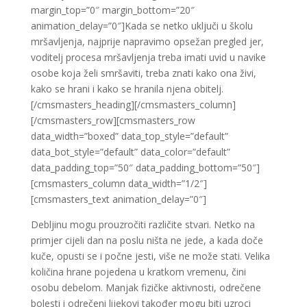
margin_top=”0″ margin_bottom=”20″
animation_delay=”0″]Kada se netko uključi u školu
mršavljenja, najprije napravimo opsežan pregled jer,
voditelj procesa mršavljenja treba imati uvid u navike
osobe koja želi smršaviti, treba znati kako ona živi,
kako se hrani i kako se hranila njena obitelj.
[/cmsmasters_heading][/cmsmasters_column]
[/cmsmasters_row][cmsmasters_row
data_width=”boxed” data_top_style=”default”
data_bot_style=”default” data_color=”default”
data_padding_top=”50″ data_padding_bottom=”50″]
[cmsmasters_column data_width=”1/2″]
[cmsmasters_text animation_delay=”0″]
Debljinu mogu prouzročiti različite stvari. Netko na
primjer cijeli dan na poslu ništa ne jede, a kada doče
kuče, opusti se i počne jesti, više ne može stati. Velika
količina hrane pojedena u kratkom vremenu, čini
osobu debelom. Manjak fizičke aktivnosti, odrečene
bolesti i odrečeni lijekovi također mogu biti uzroci