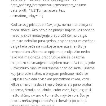
data_padding_bottom=”50″][cmsmasters_column
data_width=”1/2″][cmsmasters_text
animation_delay=”0″]
Kod takvog pristupa mršavljenju, nema hrane koja se
mora izbaciti. Ako netko na primjer najviše voli pohano
meso, u školi mršavljenja preporučit če mu da ga,
umjesto nekoliko puta tjedno, pojede triput mjesečno i
da ga tada peče na visokoj temperaturi, jer što je
temperatura viša, meso upije manje ulja. Ako netko
jako voli majonezu, preporučuje mu se da uzme
majonezu sa smanjenim udjelom masnoća i da ju jede
u dvostruko manjim količinama nego do sada. Ljudima
koji jako vole slatko, u program prehrane može se
uključiti čokolada s visokim postotkom kakaa, vanili
kiflice s malo maslaca i malo šećera, a s puno oraha i
badema, štrudla od jabuke, suho voće, light jogurti ili
nešto slično, ovisno o tome što najviše vole. Što je
proces mršavljenja praktičniji i liberalniji po pitanju