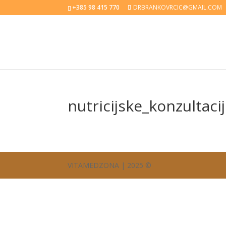
+385 98 415 770
DRBRANKOVRCIC@GMAIL.COM
nutricijske_konzultaci
VITAMEDZONA | 2025 ©