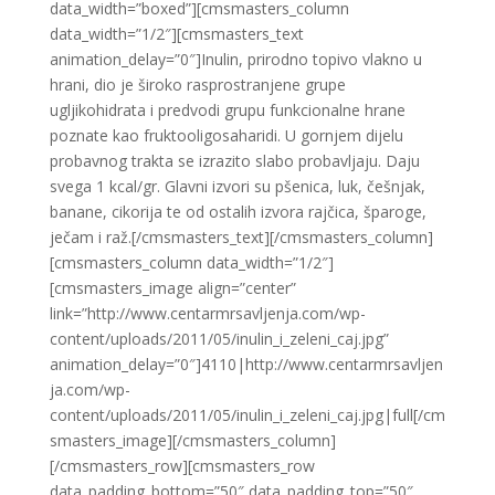
data_width=”boxed”][cmsmasters_column
data_width=”1/2″][cmsmasters_text
animation_delay=”0″]Inulin, prirodno topivo vlakno u
hrani, dio je široko rasprostranjene grupe
ugljikohidrata i predvodi grupu funkcionalne hrane
poznate kao fruktooligosaharidi. U gornjem dijelu
probavnog trakta se izrazito slabo probavljaju. Daju
svega 1 kcal/gr. Glavni izvori su pšenica, luk, češnjak,
banane, cikorija te od ostalih izvora rajčica, šparoge,
ječam i raž.[/cmsmasters_text][/cmsmasters_column]
[cmsmasters_column data_width=”1/2″]
[cmsmasters_image align=”center”
link=”http://www.centarmrsavljenja.com/wp-
content/uploads/2011/05/inulin_i_zeleni_caj.jpg”
animation_delay=”0″]4110|http://www.centarmrsavljen
ja.com/wp-
content/uploads/2011/05/inulin_i_zeleni_caj.jpg|full[/cm
smasters_image][/cmsmasters_column]
[/cmsmasters_row][cmsmasters_row
data_padding_bottom=”50″ data_padding_top=”50″