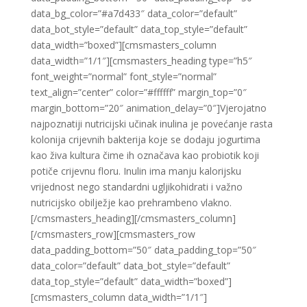
data_bg_color=”#a7d433″ data_color=”default”
data_bot_style=”default” data_top_style=”default”
data_width=”boxed”][cmsmasters_column
data_width=”1/1″][cmsmasters_heading type=”h5″
font_weight=”normal” font_style=”normal”
text_align=”center” color=”#ffffff” margin_top=”0″
margin_bottom=”20″ animation_delay=”0″]Vjerojatno
najpoznatiji nutricijski učinak inulina je povećanje rasta
kolonija crijevnih bakterija koje se dodaju jogurtima
kao živa kultura čime ih označava kao probiotik koji
potiče crijevnu floru. Inulin ima manju kalorijsku
vrijednost nego standardni ugljikohidrati i važno
nutricijsko obilježje kao prehrambeno vlakno.
[/cmsmasters_heading][/cmsmasters_column]
[/cmsmasters_row][cmsmasters_row
data_padding_bottom=”50″ data_padding_top=”50″
data_color=”default” data_bot_style=”default”
data_top_style=”default” data_width=”boxed”]
[cmsmasters_column data_width=”1/1″]