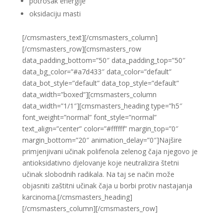
potrošak energije
oksidaciju masti
[/cmsmasters_text][/cmsmasters_column]
[/cmsmasters_row][cmsmasters_row
data_padding_bottom=”50″ data_padding_top=”50″
data_bg_color=”#a7d433″ data_color=”default”
data_bot_style=”default” data_top_style=”default”
data_width=”boxed”][cmsmasters_column
data_width=”1/1″][cmsmasters_heading type=”h5″
font_weight=”normal” font_style=”normal”
text_align=”center” color=”#ffffff” margin_top=”0″
margin_bottom=”20″ animation_delay=”0″]Najšire
primjenjivani učinak polifenola zelenog čaja njegovo je
antioksidativno djelovanje koje neutralizira štetni
učinak slobodnih radikala. Na taj se način može
objasniti zaštitni učinak čaja u borbi protiv nastajanja
karcinoma.[/cmsmasters_heading]
[/cmsmasters_column][/cmsmasters_row]