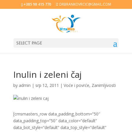
+385 98 415 770
DRBRANKOVRCIC@GMAIL.COM
Select Page
Inulin i zeleni čaj
by
admin
|
srp 12, 2011
|
Voće i povrće
,
Zanimljivosti
[cmsmasters_row data_padding_bottom=”50″
data_padding_top=”50″ data_color=”default”
data_bot_style=”default” data_top_style=”default”