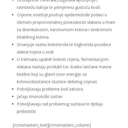
ravnotežu kalcija te primjerenu gustoću kosti.
Crijevne smetnje,postoje epidemiološki podaci o
obrnuto proporcionalnoj povezanosti vlakana u hrani
sa diverikulozom, karcinomom kolona i sindromom
iritabilnog kolona.
Smanjuje razinu kolesterola te triglicerida-posebice
vlakna topiva u vodi
U tretmanu upalnih bolesti crijeva, fermentacijom
vlakana nastaju produkti tzv. kratko lančane masne
kiseline koji su glavni izvor energije za
kolonocite(stanice sluznice debelog crijeva)
Poboljšavaju probleme kod zatvora
Jačaju imunološki sustav
Poboljšavaju rad probavnog sustava te djeluju
prebiotički
[/cmsmasters_text][/cmsmasters_column]