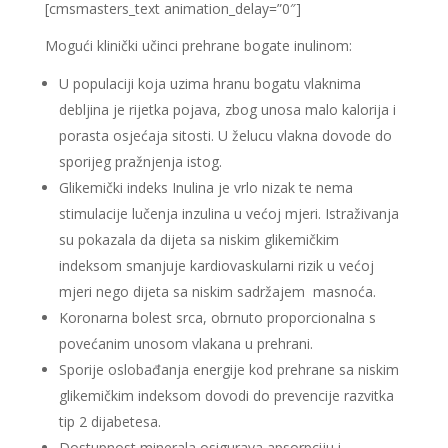
[cmsmasters_text animation_delay=”0″]
Mogući klinički učinci prehrane bogate inulinom:
U populaciji koja uzima hranu bogatu vlaknima
debljina je rijetka pojava, zbog unosa malo kalorija i
porasta osjećaja sitosti. U želucu vlakna dovode do
sporijeg pražnjenja istog.
Glikemički indeks Inulina je vrlo nizak te nema
stimulacije lučenja inzulina u većoj mjeri. Istraživanja
su pokazala da dijeta sa niskim glikemičkim
indeksom smanjuje kardiovaskularni rizik u većoj
mjeri nego dijeta sa niskim sadržajem masnoća.
Koronarna bolest srca, obrnuto proporcionalna s
povećanim unosom vlakana u prehrani.
Sporije oslobađanja energije kod prehrane sa niskim
glikemičkim indeksom dovodi do prevencije razvitka
tip 2 dijabetesa.
Dostupnost minerala,osigurava apsorpciju i