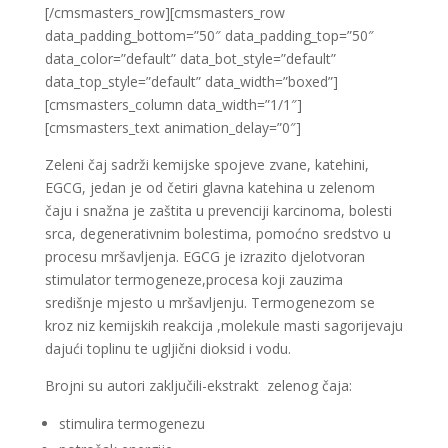
[/cmsmasters_row][cmsmasters_row
data_padding_bottom=”50″ data_padding_top=”50″
data_color=”default” data_bot_style=”default”
data_top_style=”default” data_width=”boxed”]
[cmsmasters_column data_width=”1/1″]
[cmsmasters_text animation_delay=”0″]
Zeleni čaj sadrži kemijske spojeve zvane, katehini,
EGCG, jedan je od četiri glavna katehina u zelenom
čaju i snažna je zaštita u prevenciji karcinoma, bolesti
srca, degenerativnim bolestima, pomoćno sredstvo u
procesu mršavljenja. EGCG je izrazito djelotvoran
stimulator termogeneze,procesa koji zauzima
središnje mjesto u mršavljenju. Termogenezom se
kroz niz kemijskih reakcija ,molekule masti sagorijevaju
dajući toplinu te ugljični dioksid i vodu.
Brojni su autori zaključili-ekstrakt zelenog čaja:
stimulira termogenezu